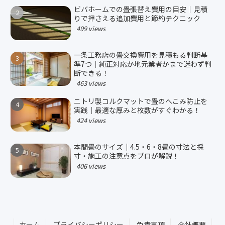
ビバホームでの畳張替え費用の目安｜見積
りで押さえる追加費用と節約テクニック
499 views
一条工務店の畳交換費用を見積もる判断基
準7つ｜純正対応か地元業者かまで迷わず判
断できる！
463 views
ニトリ製コルクマットで畳のへこみ防止を
実践｜最適な厚みと枚数がすぐわかる！
424 views
本間畳のサイズ｜4.5・6・8畳の寸法と採
寸・施工の注意点をプロが解説！
406 views
ホーム
プライバシーポリシー
免責事項
会社概要