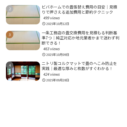
ビバホームでの畳張替え費用の目安｜見積
りで押さえる追加費用と節約テクニック
499 views
2025年10月12日
一条工務店の畳交換費用を見積もる判断基
準7つ｜純正対応か地元業者かまで迷わず判
断できる！
463 views
2025年10月09日
ニトリ製コルクマットで畳のへこみ防止を
実践｜最適な厚みと枚数がすぐわかる！
424 views
2025年09月28日