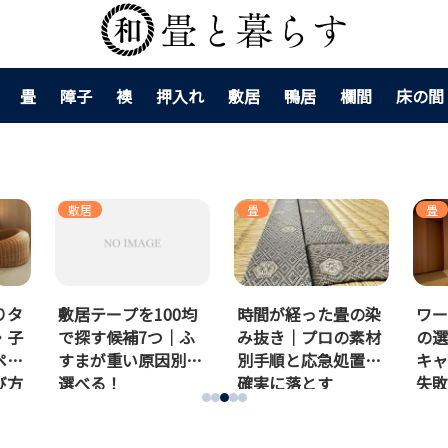
畳
障子
襖
押入れ
敷居
鴨居
欄間
床の間
畳
畳
畳
0均
時間が経った畳の染
ワークマン畳マット
畳
｜ふ
み抜き｜プロの素材
の選び方｜車中泊・
｜
別に
別手順と応急処置で
キャンプ・室内別に
業
確実に落とす
失敗しない素材と厚
ェ
みを解説