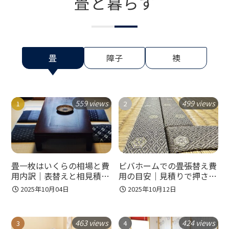
畳と暮らす
畳
障子
襖
559 views
499 views
畳一枚はいくらの相場と費
ビバホームでの畳張替え費
用内訳｜表替えと相見積り
用の目安｜見積りで押さえ
で費用を抑えるコツ
る追加費用と節約テクニッ
2025年10月04日
2025年10月12日
ク
463 views
424 views