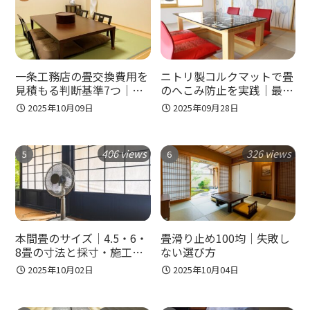
一条工務店の畳交換費用を
ニトリ製コルクマットで畳
見積もる判断基準7つ｜純
のへこみ防止を実践｜最適
正対応か地元業者かまで迷
な厚みと枚数がすぐわか
2025年10月09日
2025年09月28日
わず判断できる！
る！
406 views
326 views
本間畳のサイズ｜4.5・6・
畳滑り止め100均｜失敗し
8畳の寸法と採寸・施工の
ない選び方
注意点をプロが解説！
2025年10月02日
2025年10月04日