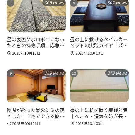
306 views
301 views
畳の表面がボロボロになっ
畳の上に敷けるタイルカー
たときの補修手順｜応急処
ペットの実践ガイド｜ズレ
置から長持ち対策まで写真
対策とお手入れで長持ちさ
2025年10月15日
2025年10月13日
でわかる
せる方法
289 views
273 views
時間が経った畳のシミの落
畳の上に机を置く実践対策
とし方｜自宅でできる簡単
｜へこみ・湿気を防ぎ長持
ステップとプロ依頼の目安
ちさせる具体手順
2025年09月28日
2025年10月03日