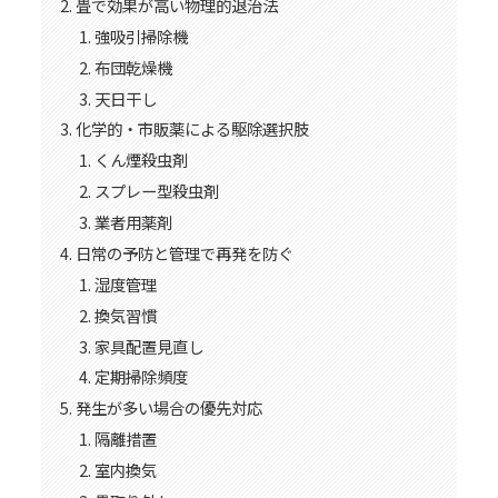
畳で効果が高い物理的退治法
強吸引掃除機
布団乾燥機
天日干し
化学的・市販薬による駆除選択肢
くん煙殺虫剤
スプレー型殺虫剤
業者用薬剤
日常の予防と管理で再発を防ぐ
湿度管理
換気習慣
家具配置見直し
定期掃除頻度
発生が多い場合の優先対応
隔離措置
室内換気