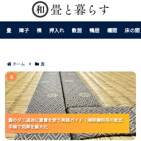
畳
障子
襖
押入れ
敷居
鴨居
欄間
床の間
ホーム
畳
畳のダニ退治に重曹を使う実践ガイド｜掃除機併用の乾
畳
式手順で効果を最大化
畳のダニ退治に重曹を使う実践ガイド｜掃除機併用の乾式
畳のダニ退治に重曹を使う実践ガイド｜掃除機併用の乾式
畳のダニ退治に重曹を使う実践ガイド｜掃除機併用の乾式
手順で効果を最大化
手順で効果を最大化
手順で効果を最大化