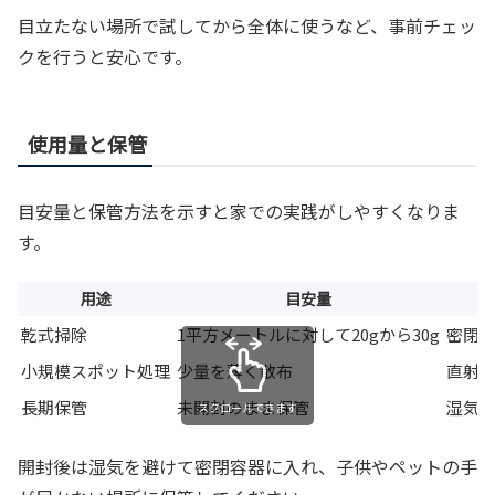
目立たない場所で試してから全体に使うなど、事前チェッ
クを行うと安心です。
使用量と保管
目安量と保管方法を示すと家での実践がしやすくなりま
す。
用途
目安量
乾式掃除
1平方メートルに対して20gから30g
密閉
小規模スポット処理
少量を薄く散布
直射
長期保管
未開封のまま保管
湿気
スクロールできます
開封後は湿気を避けて密閉容器に入れ、子供やペットの手