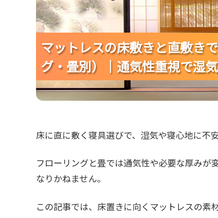
マットレスの床敷きと直敷きで
マットレスの床敷きと直敷きで
マットレスの床敷きと直敷きで
グ・畳別）｜通気性重視で湿気
グ・畳別）｜通気性重視で湿気
グ・畳別）｜通気性重視で湿気
床に直に敷く寝具選びで、湿気や寝心地に不
フローリングと畳では通気性や必要な厚みが
なりかねません。
この記事では、床置きに向くマットレスの素