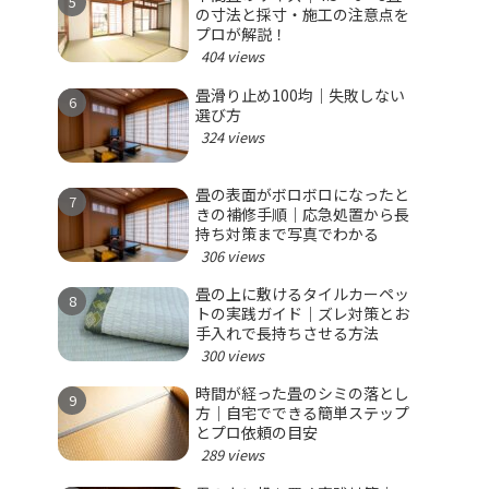
の寸法と採寸・施工の注意点を
プロが解説！
404 views
畳滑り止め100均｜失敗しない
選び方
324 views
畳の表面がボロボロになったと
きの補修手順｜応急処置から長
持ち対策まで写真でわかる
306 views
畳の上に敷けるタイルカーペッ
トの実践ガイド｜ズレ対策とお
手入れで長持ちさせる方法
300 views
時間が経った畳のシミの落とし
方｜自宅でできる簡単ステップ
とプロ依頼の目安
289 views