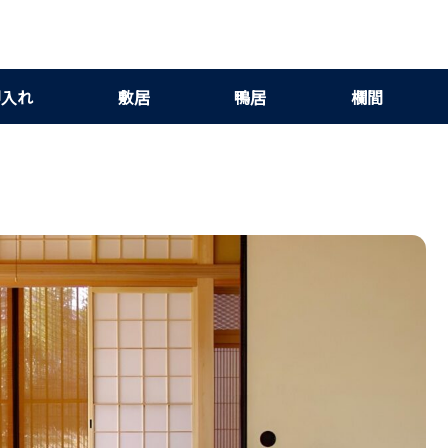
押入れ
敷居
鴨居
欄間
（フローリング・畳別）｜通気性重視で湿気・カビ対策