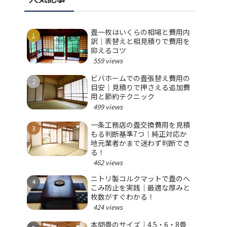
畳一枚はいくらの相場と費用内
訳｜表替えと相見積りで費用を
抑えるコツ
559 views
ビバホームでの畳張替え費用の
目安｜見積りで押さえる追加費
用と節約テクニック
499 views
一条工務店の畳交換費用を見積
もる判断基準7つ｜純正対応か
地元業者かまで迷わず判断でき
る！
462 views
ニトリ製コルクマットで畳のへ
こみ防止を実践｜最適な厚みと
枚数がすぐわかる！
424 views
本間畳のサイズ｜4.5・6・8畳