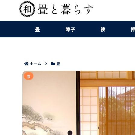
畳
障子
襖
ホーム
畳
マットレスの床敷きと直敷きでおすすめの選び方
畳