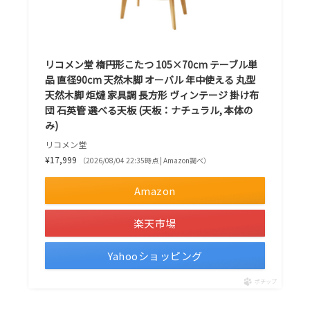
リコメン堂 楕円形こたつ 105×70cm テーブル単
品 直径90cm 天然木脚 オーバル 年中使える 丸型
天然木脚 炬燵 家具調 長方形 ヴィンテージ 掛け布
団 石英管 選べる天板 (天板：ナチュラル, 本体の
み)
リコメン堂
¥17,999
（2026/08/04 22:35時点 | Amazon調べ）
Amazon
楽天市場
Yahooショッピング
ポチップ