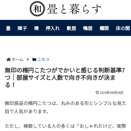
畳
障子
襖
押入れ
敷居
鴨居
欄間
床の間
ホーム
こたつ
無印の楕円こたつがでかいと感じる判断基準7
つ｜部屋サイズと人数で向き不向きが決ま
る！
2026年06月28日
無印良品の楕円こたつは、丸みのある形とシンプルな見た
目で人気があります。
ただし、検索している人の多くは「おしゃれだけど、実際