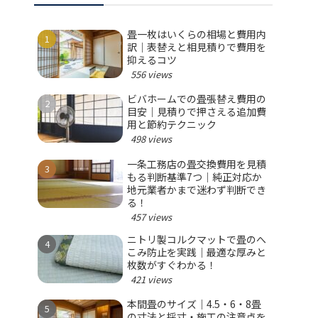
畳一枚はいくらの相場と費用内
訳｜表替えと相見積りで費用を
抑えるコツ
556 views
ビバホームでの畳張替え費用の
目安｜見積りで押さえる追加費
用と節約テクニック
498 views
一条工務店の畳交換費用を見積
もる判断基準7つ｜純正対応か
地元業者かまで迷わず判断でき
る！
457 views
ニトリ製コルクマットで畳のへ
こみ防止を実践｜最適な厚みと
枚数がすぐわかる！
421 views
本間畳のサイズ｜4.5・6・8畳
の寸法と採寸・施工の注意点を