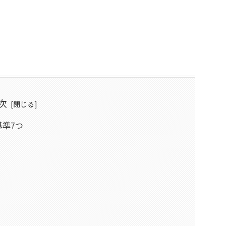
次
準7つ