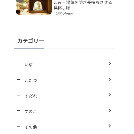
こみ・湿気を防ぎ長持ちさせる
具体手順
266 views
カテゴリー
い草
こたつ
すだれ
すのこ
その他