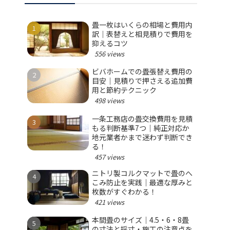
畳一枚はいくらの相場と費用内
訳｜表替えと相見積りで費用を
抑えるコツ
556 views
ビバホームでの畳張替え費用の
目安｜見積りで押さえる追加費
用と節約テクニック
498 views
一条工務店の畳交換費用を見積
もる判断基準7つ｜純正対応か
地元業者かまで迷わず判断でき
る！
457 views
ニトリ製コルクマットで畳のへ
こみ防止を実践｜最適な厚みと
枚数がすぐわかる！
421 views
本間畳のサイズ｜4.5・6・8畳
の寸法と採寸・施工の注意点を