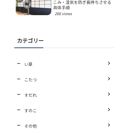
こみ・湿気を防ぎ長持ちさせる
具体手順
266 views
カテゴリー
い草
こたつ
すだれ
すのこ
その他