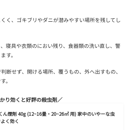
にくく、ゴキブリやダニが潜みやすい場所を残してし
と、寝具や衣類のにおい残り、食器類の洗い直し、警
ります。
で判断せず、開ける場所、覆うもの、外へ出すもの、
です。
かり効くと好評の殺虫剤
煙剤 40g (12~16畳・20~26㎡ 用) 家中のいやーな虫
でよく効く