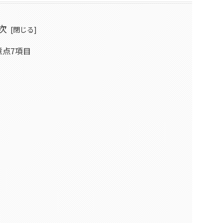
次
点7項目