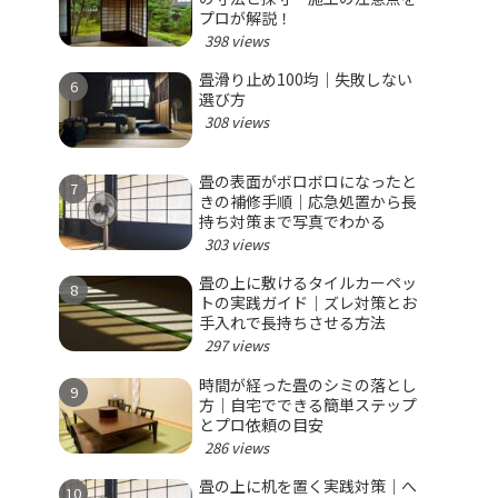
プロが解説！
398 views
畳滑り止め100均｜失敗しない
選び方
308 views
畳の表面がボロボロになったと
きの補修手順｜応急処置から長
持ち対策まで写真でわかる
303 views
畳の上に敷けるタイルカーペッ
トの実践ガイド｜ズレ対策とお
手入れで長持ちさせる方法
297 views
時間が経った畳のシミの落とし
方｜自宅でできる簡単ステップ
とプロ依頼の目安
286 views
畳の上に机を置く実践対策｜へ