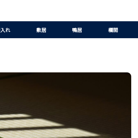
押入れ
敷居
鴨居
欄間
傷めにくいずれ対策で和室を快適に使う！