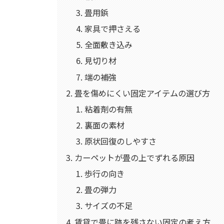
畳用鋲
家具で押さえる
全面敷き込み
見切り材
端の補強
畳を傷めにくい固定アイテムの選び方
粘着剤の有無
裏面の素材
原状回復のしやすさ
カーペットが畳の上でずれる原因
歩行の向き
畳の弾力
サイズの不足
賃貸で畳に跡を残さない固定の考え方