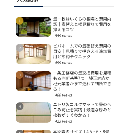
畳一枚はいくらの相場と費用内
訳｜表替えと相見積りで費用を
抑えるコツ
559 views
ビバホームでの畳張替え費用の
目安｜見積りで押さえる追加費
用と節約テクニック
499 views
一条工務店の畳交換費用を見積
もる判断基準7つ｜純正対応か
地元業者かまで迷わず判断でき
る！
460 views
ニトリ製コルクマットで畳のへ
こみ防止を実践｜最適な厚みと
枚数がすぐわかる！
423 views
本間畳のサイズ｜4.5・6・8畳