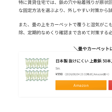
特に賃貸住宅では、鋲の穴や粘着残りが原状
な固定方法を選ぶより、外しやすい対策から
また、畳の上をカーペットで覆うと湿気がこ
除、定期的なめくり確認まで含めて対策する
畳やカーペット
日本製 抜けにくい 上敷鋲 50
Sin.
¥998
（2026/08/04 23:32時点 | Amazon調べ）
Amazon