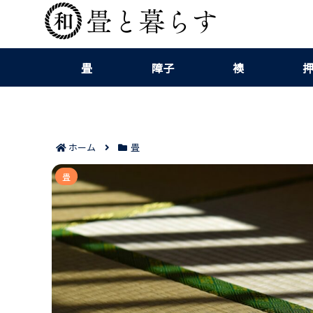
畳
障子
襖
ホーム
畳
畳にカーペットを固定する方法7つ｜
畳