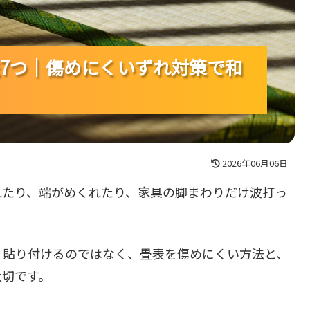
7つ｜傷めにくいずれ対策で和
7つ｜傷めにくいずれ対策で和
7つ｜傷めにくいずれ対策で和
2026年06月06日
れたり、端がめくれたり、家具の脚まわりだけ波打っ
く貼り付けるのではなく、畳表を傷めにくい方法と、
大切です。