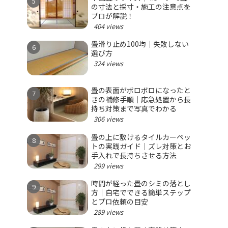
の寸法と採寸・施工の注意点を
プロが解説！
404 views
畳滑り止め100均｜失敗しない
選び方
324 views
畳の表面がボロボロになったと
きの補修手順｜応急処置から長
持ち対策まで写真でわかる
306 views
畳の上に敷けるタイルカーペッ
トの実践ガイド｜ズレ対策とお
手入れで長持ちさせる方法
299 views
時間が経った畳のシミの落とし
方｜自宅でできる簡単ステップ
とプロ依頼の目安
289 views