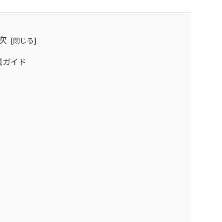
次
践ガイド