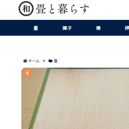
畳
障子
襖
ホーム
畳
モダン畳のへりでおしゃれに仕上げる実践
畳