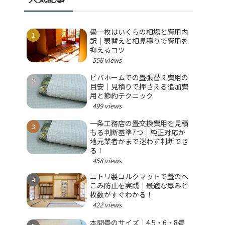
畳一枚はいくらの相場と費用内
訳｜表替えと相見積りで費用を
抑えるコツ
556 views
ビバホームでの畳張替え費用の
目安｜見積りで押さえる追加費
用と節約テクニック
499 views
一条工務店の畳交換費用を見積
もる判断基準7つ｜純正対応か
地元業者かまで迷わず判断でき
る！
458 views
ニトリ製コルクマットで畳のへ
こみ防止を実践｜最適な厚みと
枚数がすぐわかる！
422 views
本間畳のサイズ｜4.5・6・8畳