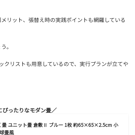
別メリット、張替え時の実践ポイントも網羅している
ょう。
ェックリストも用意しているので、実行プランが立てや
にぴったりなモダン畳
 ユニット畳 倉敷Ⅱ ブルー 1枚 約65×65×2.5cm 小
琉球畳風