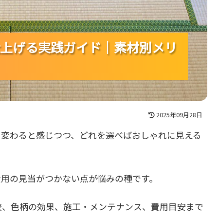
上げる実践ガイド｜素材別メリ
上げる実践ガイド｜素材別メリ
上げる実践ガイド｜素材別メリ
2025年09月28日
く変わると感じつつ、どれを選べばおしゃれに見える
費用の見当がつかない点が悩みの種です。
較、色柄の効果、施工・メンテナンス、費用目安まで