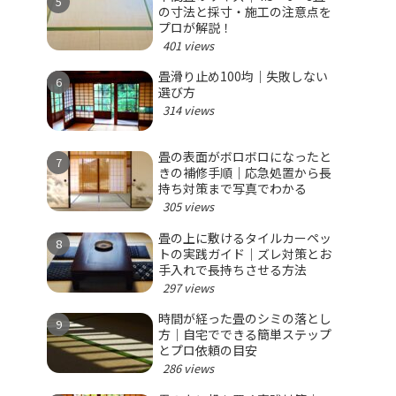
の寸法と採寸・施工の注意点を
プロが解説！
401 views
畳滑り止め100均｜失敗しない
選び方
314 views
畳の表面がボロボロになったと
きの補修手順｜応急処置から長
持ち対策まで写真でわかる
305 views
畳の上に敷けるタイルカーペッ
トの実践ガイド｜ズレ対策とお
手入れで長持ちさせる方法
297 views
時間が経った畳のシミの落とし
方｜自宅でできる簡単ステップ
とプロ依頼の目安
286 views