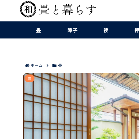
畳
障子
襖
ホーム
畳
赤ちゃんのいる家庭の畳ダニ対策
畳