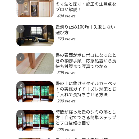
の寸法と採寸・施工の注意点を
プロが解説！
404 views
畳滑り止め100均｜失敗しない
選び方
323 views
畳の表面がボロボロになったと
きの補修手順｜応急処置から長
持ち対策まで写真でわかる
305 views
畳の上に敷けるタイルカーペッ
トの実践ガイド｜ズレ対策とお
手入れで長持ちさせる方法
299 views
時間が経った畳のシミの落とし
方｜自宅でできる簡単ステップ
とプロ依頼の目安
288 views