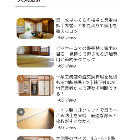
畳一枚はいくらの相場と費用内
訳｜表替えと相見積りで費用を
抑えるコツ
558 views
ビバホームでの畳張替え費用の
目安｜見積りで押さえる追加費
用と節約テクニック
499 views
一条工務店の畳交換費用を見積
もる判断基準7つ｜純正対応か
地元業者かまで迷わず判断でき
る！
459 views
ニトリ製コルクマットで畳のへ
こみ防止を実践｜最適な厚みと
枚数がすぐわかる！
423 views
本間畳のサイズ｜4.5・6・8畳