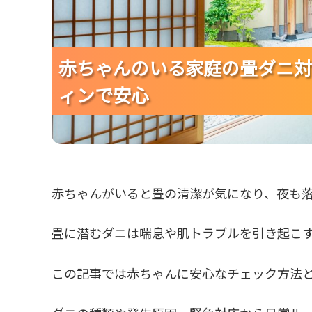
赤ちゃんのいる家庭の畳ダニ対
赤ちゃんのいる家庭の畳ダニ対
赤ちゃんのいる家庭の畳ダニ対
ィンで安心
ィンで安心
ィンで安心
赤ちゃんがいると畳の清潔が気になり、夜も
畳に潜むダニは喘息や肌トラブルを引き起こ
この記事では赤ちゃんに安心なチェック方法