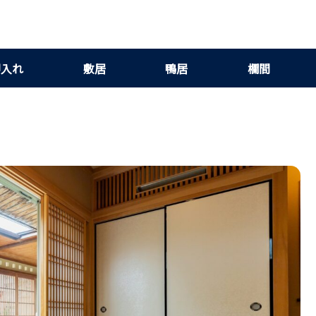
押入れ
敷居
鴨居
欄間
｜安全な駆除法と日常ルーティンで安心