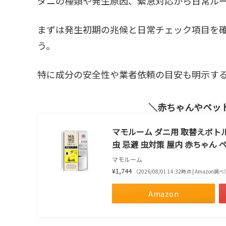
ダニの種類や発生原因、緊急対応から日常ル
まずは発生初期の兆候と日常チェック項目を
う。
特に成分の安全性や業者依頼の目安も明示す
赤ちゃんやペッ
マモルーム ダニ用 取替えボトル
虫 忌避 虫対策 屋内 赤ちゃん 
マモルーム
¥1,744
（2026/08/01 14:32時点 | Amazon調べ
Amazon