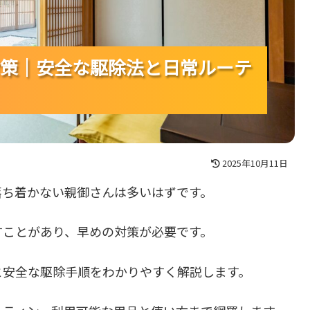
策｜安全な駆除法と日常ルーテ
策｜安全な駆除法と日常ルーテ
策｜安全な駆除法と日常ルーテ
2025年10月11日
落ち着かない親御さんは多いはずです。
すことがあり、早めの対策が必要です。
と安全な駆除手順をわかりやすく解説します。