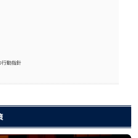
の行動指針
策